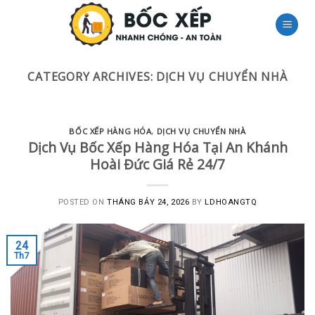
Skip
to
content
CATEGORY ARCHIVES:
DỊCH VỤ CHUYỂN NHÀ
BỐC XẾP HÀNG HÓA
,
DỊCH VỤ CHUYỂN NHÀ
Dịch Vụ Bốc Xếp Hàng Hóa Tại An Khánh
Hoài Đức Giá Rẻ 24/7
POSTED ON
THÁNG BẢY 24, 2026
BY
LDHOANGTQ
24
Th7