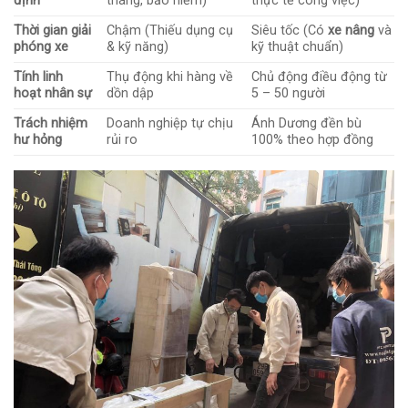
định
tháng, bảo hiểm)
thực tế công việc)
Thời gian giải
Chậm (Thiếu dụng cụ
Siêu tốc (Có
xe nâng
và
phóng xe
& kỹ năng)
kỹ thuật chuẩn)
Tính linh
Thụ động khi hàng về
Chủ động điều động từ
hoạt nhân sự
dồn dập
5 – 50 người
Trách nhiệm
Doanh nghiệp tự chịu
Ánh Dương đền bù
hư hỏng
rủi ro
100% theo hợp đồng