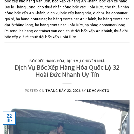
bốc xếp kho hàng Vân Côn
,
bốc xếp xe nâng An Khánh
,
bốc xếp xe nâng
Đại lộ Thăng Long
,
cho thuê nhân công bốc vác Hoài Đức
,
cho thuê nhân
công bốc xếp An Khánh
,
dịch vụ bốc xếp hàng hóa
,
dịch vụ hạ container
giá rẻ
,
hạ hàng container
,
hạ hàng container An Khánh
,
hạ hàng container
đại lộ thăng long
,
hạ hàng container Hoài Đức
,
hạ hàng container Song
Phương
,
ha hang container van con
,
thuê đội bốc xếp An Khánh
,
thuê đội
bốc xếp giá rẻ
,
thuê đội bốc xếp Hoài Đức
BỐC XẾP HÀNG HÓA
,
DỊCH VỤ CHUYỂN NHÀ
Dịch Vụ Bốc Xếp Hàng Hóa Quốc Lộ 32
Hoài Đức Nhanh Uy Tín
POSTED ON
THÁNG BẢY 22, 2026
BY
LDHOANGTQ
22
Th7