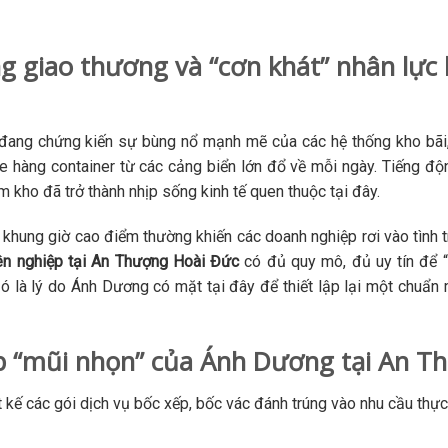
 giao thương và “cơn khát” nhân lực
g đang chứng kiến sự bùng nổ mạnh mẽ của các hệ thống kho bãi
xe hàng container từ các cảng biển lớn đổ về mỗi ngày. Tiếng độn
m kho đã trở thành nhịp sống kinh tế quen thuộc tại đây.
khung giờ cao điểm thường khiến các doanh nghiệp rơi vào tình t
ên nghiệp tại An Thượng Hoài Đức
có đủ quy mô, đủ uy tín để “
ó là lý do Ánh Dương có mặt tại đây để thiết lập lại một chuẩn
ếp “mũi nhọn” của Ánh Dương tại An T
 kế các gói dịch vụ bốc xếp, bốc vác đánh trúng vào nhu cầu thực