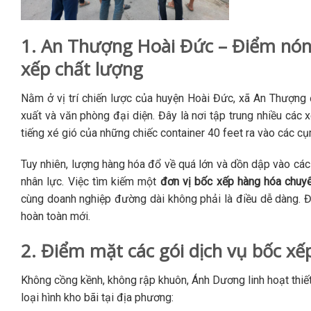
1. An Thượng Hoài Đức – Điểm nóng
xếp chất lượng
Nằm ở vị trí chiến lược của huyện Hoài Đức, xã An Thượn
xuất và văn phòng đại diện. Đây là nơi tập trung nhiều các 
tiếng xé gió của những chiếc container 40 feet ra vào các cụ
Tuy nhiên, lượng hàng hóa đổ về quá lớn và dồn dập vào các 
nhân lực. Việc tìm kiếm một
đơn vị bốc xếp hàng hóa chuy
cùng doanh nghiệp đường dài không phải là điều dễ dàng. Đ
hoàn toàn mới.
2. Điểm mặt các gói dịch vụ bốc x
Không cồng kềnh, không rập khuôn, Ánh Dương linh hoạt thiết
loại hình kho bãi tại địa phương: