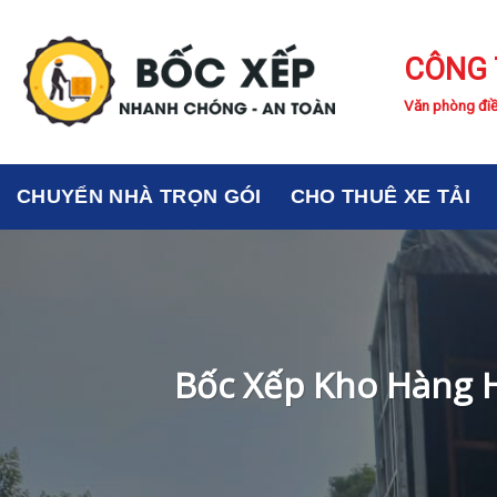
Skip
to
CÔNG 
content
Văn phòng điề
CHUYỂN NHÀ TRỌN GÓI
CHO THUÊ XE TẢI
Bốc Xếp Kho Hàng H