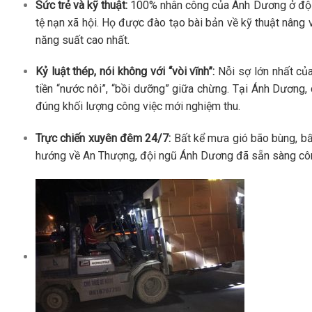
Sức trẻ và kỹ thuật:
100% nhân công của Ánh Dương ở độ t
tệ nạn xã hội. Họ được đào tạo bài bản về kỹ thuật nân
năng suất cao nhất.
Kỷ luật thép, nói không với “vòi vĩnh”:
Nỗi sợ lớn nhất của
tiền “nước nôi”, “bồi dưỡng” giữa chừng. Tại Ánh Dương, 
đúng khối lượng công việc mới nghiệm thu.
Trực chiến xuyên đêm 24/7:
Bất kể mưa gió bão bùng, bấ
hướng về An Thượng, đội ngũ Ánh Dương đã sẵn sàng công