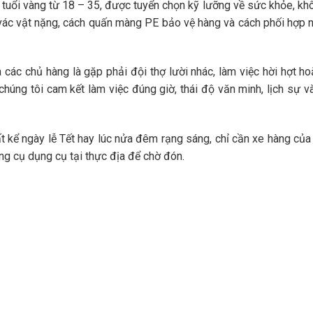
uổi vàng từ 18 – 35, được tuyển chọn kỹ lưỡng về sức khỏe, k
g vác vật nặng, cách quấn màng PE bảo vệ hàng và cách phối hợp
 các chủ hàng là gặp phải đội thợ lười nhác, làm việc hời hợt h
chúng tôi cam kết làm việc đúng giờ, thái độ văn minh, lịch sự v
t kể ngày lễ Tết hay lúc nửa đêm rạng sáng, chỉ cần xe hàng củ
 cụ dụng cụ tại thực địa để chờ đón.