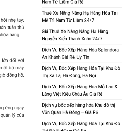
Nam Từ Liêm Giá Rẻ
Thuê Xe Nâng Nâng Hạ Hàng Hóa Tại
hỏi nhẹ tay;
Mễ Trì Nam Từ Liêm 24/7
uôn tuân thủ
Giá Thuê Xe Nâng Nâng Hạ Hàng
chứa hàng.
Nguyễn Xiển Thanh Xuân 24/7
Dịch Vụ Bốc Xếp Hàng Hóa Splendora
An Khánh Giá Rẻ, Uy Tín
 lớn đối với
 một bộ máy
Dịch Vụ Bốc Xếp Hàng Hóa Tại Khu Đô
giờ đồng hồ,
Thị Xa La, Hà Đông, Hà Nội
Dịch Vụ Bốc Xếp Hàng Hóa Mỗ Lao &
Làng Việt Kiều Châu Âu Giá Rẻ
Dịch vụ bốc xếp hàng hóa Khu đô thị
ng ứng ngay
Văn Quán Hà Đông – Giá Rẻ
 quản lý của
Dịch Vụ Bốc Xếp Hàng Hóa Tại Khu Đô
Thị Đô Nghĩa – Giá Rẻ