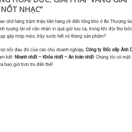
 NỐT NHẠC”
ner chở hàng trăm triệu tiền hàng về đến tổng kho ở An Thượng lú
tượng tài xế cằn nhằn vì quá giờ lưu ca, trong khi đội thợ bốc
chạp gây móp méo, trầy xước hết vỏ thùng sản phẩm?
ược nỗi đau đó của các chủ doanh nghiệp,
Công ty Bốc xếp Ánh
am kết:
Nhanh nhất – Khỏe nhất – An toàn nhất
. Chúng tôi có mặt
 bao giờ trơn tru đến thế!