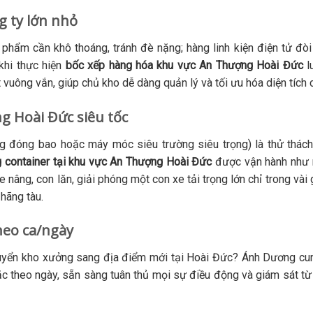
g ty lớn nhỏ
hẩm cần khô thoáng, tránh đè nặng; hàng linh kiện điện tử đòi 
khi thực hiện
bốc xếp hàng hóa khu vực An Thượng Hoài Đức
l
 vuông vắn, giúp chủ kho dễ dàng quản lý và tối ưu hóa diện tích 
g Hoài Đức siêu tốc
ng đóng bao hoặc máy móc siêu trường siêu trọng) là thử thách
 container tại khu vực An Thượng Hoài Đức
được vận hành như
 nâng, con lăn, giải phóng một con xe tải trọng lớn chỉ trong vài 
 hãng tàu.
heo ca/ngày
huyển kho xưởng sang địa điểm mới tại Hoài Đức? Ánh Dương cu
c theo ngày, sẵn sàng tuân thủ mọi sự điều động và giám sát từ