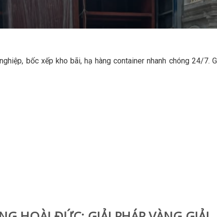
ghiệp, bốc xếp kho bãi, hạ hàng container nhanh chóng 24/7. 
G HOÀI ĐỨC: GIẢI PHÁP VÀNG GIẢI