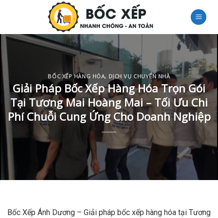
Skip
to
content
BỐC XẾP HÀNG HÓA
,
DỊCH VỤ CHUYỂN NHÀ
Giải Pháp Bốc Xếp Hàng Hóa Trọn Gói
Tại Tương Mai Hoàng Mai – Tối Ưu Chi
Phí Chuỗi Cung Ứng Cho Doanh Nghiệp
Bốc Xếp Ánh Dương – Giải pháp bốc xếp hàng hóa tại Tương