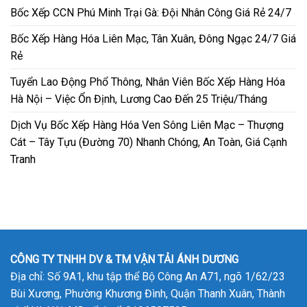
Bốc Xếp CCN Phú Minh Trại Gà: Đội Nhân Công Giá Rẻ 24/7
Bốc Xếp Hàng Hóa Liên Mạc, Tân Xuân, Đông Ngạc 24/7 Giá
Rẻ
Tuyển Lao Động Phổ Thông, Nhân Viên Bốc Xếp Hàng Hóa
Hà Nội – Việc Ổn Định, Lương Cao Đến 25 Triệu/Tháng
Dịch Vụ Bốc Xếp Hàng Hóa Ven Sông Liên Mạc – Thượng
Cát – Tây Tựu (Đường 70) Nhanh Chóng, An Toàn, Giá Cạnh
Tranh
CÔNG TY TNHH DV & TM VẬN TẢI ÁNH DƯƠNG
Địa chỉ: Số 9A1, khu tập thể Bộ Công An A71, ngõ 1/62/23
Bùi Xương, Phường Khương Đình, Quận Thanh Xuân, Thành