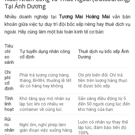
Tại Ánh Dương
Nhiều doanh nghiệp tại
Tương Mai Hoàng Mai
vẫn băn
khoăn giữa việc tự duy trì đội bốc xếp riêng hay thuê dịch vụ
ngoài. Hãy cùng làm một bài toán kinh tế cơ bản:
Tiêu
chí
Tự tuyển dụng nhân công
Thuê dịch vụ bốc xếp Ánh
so
cố định
Dương
sánh
Chi
Phải trả lương cứng hàng
Chi phí biến đổi: Chỉ trả
phí
tháng, BHXH, thưởng lễ tết
tiền trên lượng hàng thực
cố
dù có hàng hay không.
tế được bốc xếp.
định
Tính
Khó tăng quy mô nhân sự
Sẵn sàng điều động từ 5
linh
lập tức khi có nhiều xe
đến 50 người cùng lúc đến
hoạt
container về cùng lúc.
kho hàng của bạn.
Rủi
Luôn có nhân sự thay thế
ro
Nghỉ ốm, nghỉ phép làm
lập tức, đảm bảo tiến độ
nhân
gián đoạn việc xuống hàng.
100%.