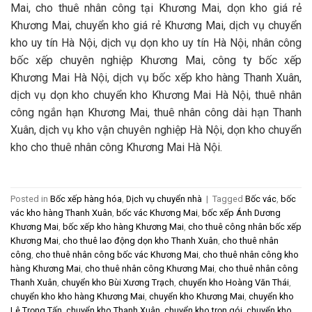
Mai, cho thuê nhân công tại Khương Mai, dọn kho giá rẻ
Khương Mai, chuyển kho giá rẻ Khương Mai, dịch vụ chuyển
kho uy tín Hà Nội, dịch vụ dọn kho uy tín Hà Nội, nhân công
bốc xếp chuyên nghiệp Khương Mai, công ty bốc xếp
Khương Mai Hà Nội, dịch vụ bốc xếp kho hàng Thanh Xuân,
dịch vụ dọn kho chuyển kho Khương Mai Hà Nội, thuê nhân
công ngắn hạn Khương Mai, thuê nhân công dài hạn Thanh
Xuân, dịch vụ kho vận chuyên nghiệp Hà Nội, dọn kho chuyển
kho cho thuê nhân công Khương Mai Hà Nội.
Posted in
Bốc xếp hàng hóa
,
Dịch vụ chuyển nhà
|
Tagged
Bốc vác
,
bốc
vác kho hàng Thanh Xuân
,
bốc vác Khương Mai
,
bốc xếp Ánh Dương
Khương Mai
,
bốc xếp kho hàng Khương Mai
,
cho thuê công nhân bốc xếp
Khương Mai
,
cho thuê lao động dọn kho Thanh Xuân
,
cho thuê nhân
công
,
cho thuê nhân công bốc vác Khương Mai
,
cho thuê nhân công kho
hàng Khương Mai
,
cho thuê nhân công Khương Mai
,
cho thuê nhân công
Thanh Xuân
,
chuyển kho Bùi Xương Trạch
,
chuyển kho Hoàng Văn Thái
,
chuyển kho kho hàng Khương Mai
,
chuyển kho Khương Mai
,
chuyển kho
Lê Trọng Tấn
,
chuyển kho Thanh Xuân
,
chuyển kho trọn gói
,
chuyển kho