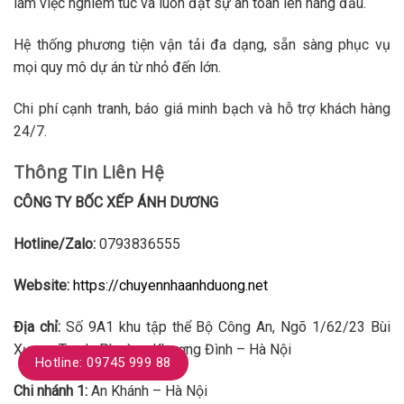
làm việc nghiêm túc và luôn đặt sự an toàn lên hàng đầu.
Hệ thống phương tiện vận tải đa dạng, sẵn sàng phục vụ
mọi quy mô dự án từ nhỏ đến lớn.
Chi phí cạnh tranh, báo giá minh bạch và hỗ trợ khách hàng
24/7.
Thông Tin Liên Hệ
CÔNG TY BỐC XẾP ÁNH DƯƠNG
Hotline/Zalo:
0793836555
Website:
https://chuyennhaanhduong.net
Địa chỉ:
Số 9A1 khu tập thể Bộ Công An, Ngõ 1/62/23 Bùi
Xương Trạch, Phường Khương Đình – Hà Nội
Hotline: 09745 999 88
Chi nhánh 1:
An Khánh – Hà Nội