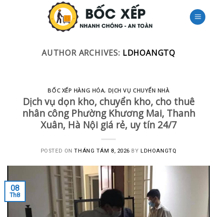
Skip
to
content
AUTHOR ARCHIVES:
LDHOANGTQ
BỐC XẾP HÀNG HÓA
,
DỊCH VỤ CHUYỂN NHÀ
Dịch vụ dọn kho, chuyển kho, cho thuê
nhân công Phường Khương Mai, Thanh
Xuân, Hà Nội giá rẻ, uy tín 24/7
POSTED ON
THÁNG TÁM 8, 2026
BY
LDHOANGTQ
08
Th8