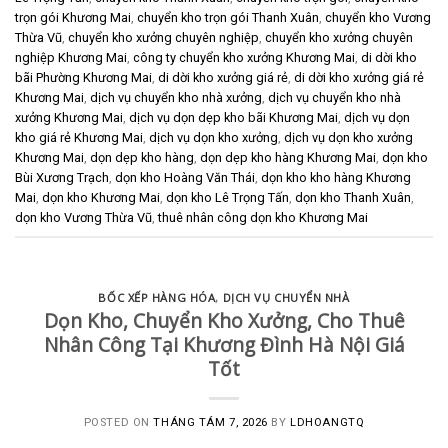
trọn gói Khương Mai
,
chuyển kho trọn gói Thanh Xuân
,
chuyển kho Vương
Thừa Vũ
,
chuyển kho xưởng chuyên nghiệp
,
chuyển kho xưởng chuyên
nghiệp Khương Mai
,
công ty chuyển kho xưởng Khương Mai
,
di dời kho
bãi Phường Khương Mai
,
di dời kho xưởng giá rẻ
,
di dời kho xưởng giá rẻ
Khương Mai
,
dịch vụ chuyển kho nhà xưởng
,
dịch vụ chuyển kho nhà
xưởng Khương Mai
,
dịch vụ dọn dẹp kho bãi Khương Mai
,
dịch vụ dọn
kho giá rẻ Khương Mai
,
dịch vụ dọn kho xưởng
,
dịch vụ dọn kho xưởng
Khương Mai
,
dọn dẹp kho hàng
,
dọn dẹp kho hàng Khương Mai
,
dọn kho
Bùi Xương Trạch
,
dọn kho Hoàng Văn Thái
,
dọn kho kho hàng Khương
Mai
,
dọn kho Khương Mai
,
dọn kho Lê Trọng Tấn
,
dọn kho Thanh Xuân
,
dọn kho Vương Thừa Vũ
,
thuê nhân công dọn kho Khương Mai
BỐC XẾP HÀNG HÓA
,
DỊCH VỤ CHUYỂN NHÀ
Dọn Kho, Chuyển Kho Xưởng, Cho Thuê
Nhân Công Tại Khương Đình Hà Nội Giá
Tốt
POSTED ON
THÁNG TÁM 7, 2026
BY
LDHOANGTQ