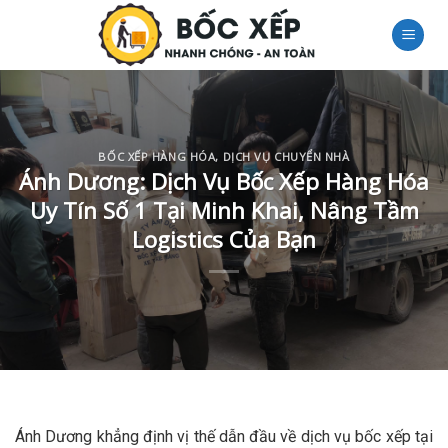
Skip
to
content
BỐC XẾP HÀNG HÓA
,
DỊCH VỤ CHUYỂN NHÀ
Ánh Dương: Dịch Vụ Bốc Xếp Hàng Hóa
Uy Tín Số 1 Tại Minh Khai, Nâng Tầm
Logistics Của Bạn
Ánh Dương khẳng định vị thế dẫn đầu về dịch vụ bốc xếp tại