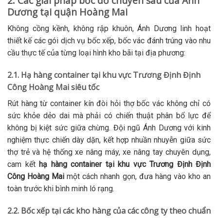
2. Các giải pháp bốc dỡ chuyên sâu của Ánh
Dương tại quận Hoàng Mai
Không cồng kềnh, không rập khuôn, Ánh Dương linh hoạt
thiết kế các gói dịch vụ bốc xếp, bốc vác đánh trúng vào nhu
cầu thực tế của từng loại hình kho bãi tại địa phương:
2.1. Hạ hàng container tại khu vực Trương Định Định
Công Hoàng Mai siêu tốc
Rút hàng từ container kín đòi hỏi thợ bốc vác không chỉ có
sức khỏe dẻo dai mà phải có chiến thuật phân bổ lực để
không bị kiệt sức giữa chừng. Đội ngũ Ánh Dương với kinh
nghiệm thực chiến dày dặn, kết hợp nhuần nhuyễn giữa sức
thợ trẻ và hệ thống xe nâng máy, xe nâng tay chuyên dụng,
cam kết
hạ hàng container tại khu vực Trương Định Định
Công Hoàng Mai
một cách nhanh gọn, đưa hàng vào kho an
toàn trước khi bình minh ló rạng.
2.2. Bốc xếp tại các kho hàng của các công ty theo chuẩn