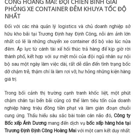
CÔNG HOÀNG MAI: ĐỘI CHIẾN BINH GIẢI
PHÓNG XE CONTAINER ĐÊM KHUYA TỐC ĐỘ
NHẤT
Đối với các nhà quản lý logistics và chủ doanh nghiệp sở
hữu kho bãi tại Trương Định hay Định Công, nỗi ám ảnh lớn
nhất có lẽ là những chuyến xe container đổ bộ vào lúc nửa
đêm. Áp lực từ cánh tài xế hối thúc trả hàng để kịp giờ rời
thành phố, kết hợp với sự mệt mỏi của đội ngũ nhân sự nội
bộ sau một ngày làm việc dài, rất dễ dẫn đến tình trạng bốc
dỡ chậm trễ, thậm chí là làm rơi vỡ, hư hỏng những kiện hàng
giá trị.
Trong bối cảnh thị trường cạnh tranh khốc liệt, một phút
chậm chân tại bến bãi cũng có thể làm tiêu tốn của doanh
nghiệp hàng triệu đồng tiền phạt và làm gián đoạn chuỗi
cung ứng. Thấu hiểu sâu sắc bài toán cân não đó,
Công ty
Bốc xếp Ánh Dương
mang đến dịch vụ
bốc xếp hàng hóa tại
Trương Định Định Công Hoàng Mai
với một cam kết duy nhất: