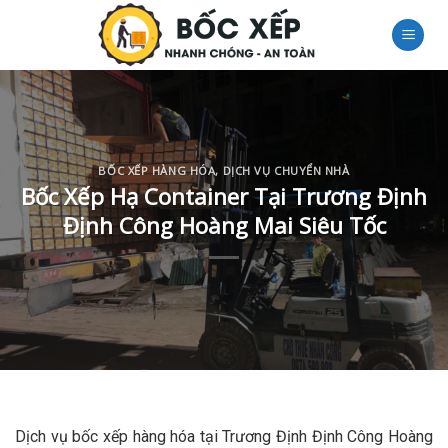
Skip
to
content
BỐC XẾP HÀNG HÓA
,
DỊCH VỤ CHUYỂN NHÀ
Bốc Xếp Hạ Container Tại Trương Định
Định Công Hoàng Mai Siêu Tốc
Dịch vụ bốc xếp hàng hóa tại Trương Định Định Công Hoàng