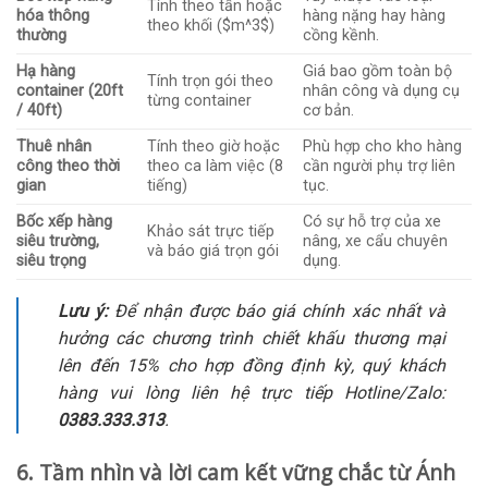
Tính theo tấn hoặc
hóa thông
hàng nặng hay hàng
theo khối (
$m^3$
)
thường
cồng kềnh.
Hạ hàng
Giá bao gồm toàn bộ
Tính trọn gói theo
container (20ft
nhân công và dụng cụ
từng container
/ 40ft)
cơ bản.
Thuê nhân
Tính theo giờ hoặc
Phù hợp cho kho hàng
công theo thời
theo ca làm việc (8
cần người phụ trợ liên
gian
tiếng)
tục.
Bốc xếp hàng
Có sự hỗ trợ của xe
Khảo sát trực tiếp
siêu trường,
nâng, xe cẩu chuyên
và báo giá trọn gói
siêu trọng
dụng.
Lưu ý:
Để nhận được báo giá chính xác nhất và
hưởng các chương trình chiết khấu thương mại
lên đến 15% cho hợp đồng định kỳ, quý khách
hàng vui lòng liên hệ trực tiếp Hotline/Zalo:
0383.333.313
.
6. Tầm nhìn và lời cam kết vững chắc từ Ánh