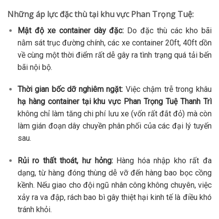
Những áp lực đặc thù tại khu vực Phan Trọng Tuệ:
Mật độ xe container dày đặc:
Do đặc thù các kho bãi
nằm sát trục đường chính, các xe container 20ft, 40ft dồn
về cùng một thời điểm rất dễ gây ra tình trạng quá tải bến
bãi nội bộ.
Thời gian bốc dỡ nghiêm ngặt:
Việc chậm trễ trong khâu
hạ hàng container tại khu vực Phan Trọng Tuệ Thanh Trì
không chỉ làm tăng chi phí lưu xe (vốn rất đắt đỏ) mà còn
làm gián đoạn dây chuyền phân phối của các đại lý tuyến
sau.
Rủi ro thất thoát, hư hỏng:
Hàng hóa nhập kho rất đa
dạng, từ hàng đóng thùng dễ vỡ đến hàng bao bọc cồng
kềnh. Nếu giao cho đội ngũ nhân công không chuyên, việc
xảy ra va đập, rách bao bì gây thiệt hại kinh tế là điều khó
tránh khỏi.