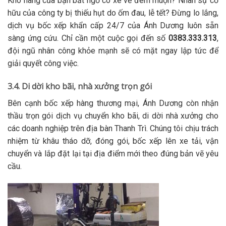
Kho hàng của bạn bất ngờ có xe về đêm muộn? Nhân sự cơ
hữu của công ty bị thiếu hụt do ốm đau, lễ tết? Đừng lo lắng,
dịch vụ bốc xếp khẩn cấp 24/7 của Ánh Dương luôn sẵn
sàng ứng cứu. Chỉ cần một cuộc gọi đến số
0383.333.313
,
đội ngũ nhân công khỏe mạnh sẽ có mặt ngay lập tức để
giải quyết công việc.
3.4. Di dời kho bãi, nhà xưởng trọn gói
Bên cạnh bốc xếp hàng thương mại, Ánh Dương còn nhận
thầu trọn gói dịch vụ chuyển kho bãi, di dời nhà xưởng cho
các doanh nghiệp trên địa bàn Thanh Trì. Chúng tôi chịu trách
nhiệm từ khâu tháo dỡ, đóng gói, bốc xếp lên xe tải, vận
chuyển và lắp đặt lại tại địa điểm mới theo đúng bản vẽ yêu
cầu.