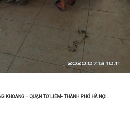
G KHOANG – QUẬN TỪ LIÊM- THÀNH PHỐ HÀ NỘI.