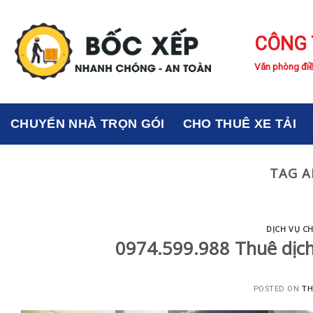
Skip
to
CÔNG 
content
Văn phòng điề
CHUYỂN NHÀ TRỌN GÓI
CHO THUÊ XE TẢI
TAG A
DỊCH VỤ C
0974.599.988 Thuê dịch
POSTED ON
TH