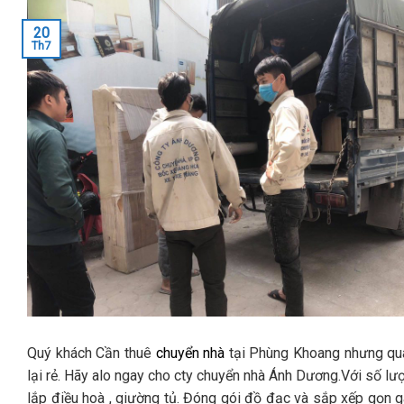
20
Th7
Quý khách Cần thuê
chuyển nhà
tại Phùng Khoang nhưng quá 
lại rẻ. Hãy alo ngay cho cty chuyển nhà Ánh Dương.Với số lư
lắp điều hoà , giường tủ. Đóng gói đồ đạc và sắp xếp gọn 