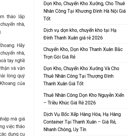
Dọn Kho, Chuyển Kho Xưởng, Cho Thuê
Nhân Công Tại Khương Đình Hà Nội Giá
ệm tháo lắp
Tốt
 chuyển nhà,
Dịch vụ dọn kho, chuyển kho tại Hạ
.
Đình Thanh Xuân giá rẻ 2026
Khoang. Hãy
Chuyển Kho, Dọn Kho Thanh Xuân Bắc
 chuyển nhà,
Trọn Gói Giá Rẻ
hoà tay nghề
thận và vận
Dọn Kho, Chuyển Kho Xưởng Và Cho
hài lòng quý
Thuê Nhân Công Tại Thượng Đình
 Khoang của
Thanh Xuân Giá Tốt
Thuê Nhân Công Dọn Kho Nguyễn Xiển
– Triều Khúc Giá Rẻ 2026
Dịch Vụ Bốc Xếp Hàng Hóa, Hạ Hàng
ghiệp mà giá
Container Tại Thanh Xuân – Giá Rẻ,
ng việc tháo
Nhanh Chóng, Uy Tín
 các dụng cụ