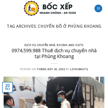
Skip
to
content
TAG ARCHIVES:
CHUYỂN ĐỒ Ở PHÙNG KHOANG
DỊCH VỤ CHUYỂN NHÀ
,
ROOMS AND SUITS
0974.599.988 Thuê dịch vụ chuyển nhà
tại Phùng Khoang
POSTED ON
THÁNG BẢY 20, 2022
BY
LDHOANGTQ
20
Th7