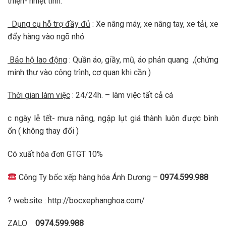
thiện- nhiệt tình.
Dụng cụ hỗ trợ đầy đủ
: Xe nâng máy, xe nâng tay, xe tải, xe
đẩy hàng vào ngõ nhỏ
Bảo hộ lao động
: Quần áo, giầy, mũ, áo phản quang ,(chứng
minh thư vào công trình, cơ quan khi cần )
Thời gian làm việc
: 24/24h. – làm việc tất cả cá
c ngày lễ tết- mưa nắng, ngập lụt giá thành luôn được bình
ổn ( không thay đổi )
Có xuất hóa đơn GTGT 10%
Công Ty bốc xếp hàng hóa Ánh Dương –
0974.599.988
? website : http://bocxephanghoa.com/
ZALO
0974.599.988