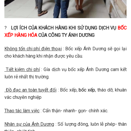
?
LỢI ÍCH CỦA KHÁCH HÀNG KHI SỬ DỤNG DỊCH VỤ
BỐC
XẾP HÀNG HÓA
CỦA CÔNG TY ÁNH DƯƠNG
Không tốn chi phí điện thoại
: Bốc xếp Ánh Dương sẽ gọi lại
cho khách hàng khi nhận được yêu cầu.
Tiết kiệm chi phí
: Gía dịch vụ bốc xếp Ánh Dương cam kết
luôn rẻ nhất thị trường.
Đồ đạc an toàn tuyết đối
: Bốc xếp,
bốc xếp
, tháo dỡ, khuân
vác chuyên nghiệp
Thao tác làm việc
: Cẩn thận- nhanh- gọn- chính xác.
Nhân sự của Ánh Dương
: Số lượng đông, luôn lễ phép- thân