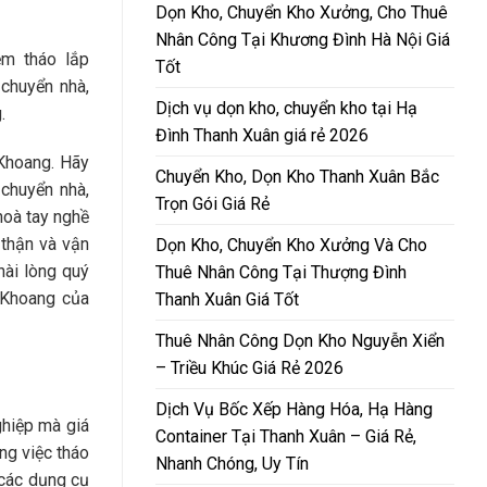
Dọn Kho, Chuyển Kho Xưởng, Cho Thuê
Nhân Công Tại Khương Đình Hà Nội Giá
ệm tháo lắp
Tốt
 chuyển nhà,
Dịch vụ dọn kho, chuyển kho tại Hạ
.
Đình Thanh Xuân giá rẻ 2026
Khoang. Hãy
Chuyển Kho, Dọn Kho Thanh Xuân Bắc
 chuyển nhà,
Trọn Gói Giá Rẻ
hoà tay nghề
thận và vận
Dọn Kho, Chuyển Kho Xưởng Và Cho
hài lòng quý
Thuê Nhân Công Tại Thượng Đình
 Khoang của
Thanh Xuân Giá Tốt
Thuê Nhân Công Dọn Kho Nguyễn Xiển
– Triều Khúc Giá Rẻ 2026
Dịch Vụ Bốc Xếp Hàng Hóa, Hạ Hàng
ghiệp mà giá
Container Tại Thanh Xuân – Giá Rẻ,
ng việc tháo
Nhanh Chóng, Uy Tín
 các dụng cụ