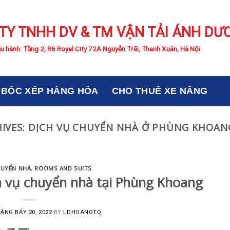
TY TNHH DV & TM VẬN TẢI ÁNH DƯ
u hành: Tầng 2, R6 Royal City 72A Nguyễn Trãi, Thanh Xuân, Hà Nội.
BỐC XẾP HÀNG HÓA
CHO THUÊ XE NÂNG
IVES:
DỊCH VỤ CHUYỂN NHÀ Ở PHÙNG KHOANG
HUYỂN NHÀ
,
ROOMS AND SUITS
 vụ chuyển nhà tại Phùng Khoang
ÁNG BẢY 20, 2022
BY
LDHOANGTQ