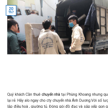
20
Th7
Quý khách Cần thuê
chuyển nhà
tại Phùng Khoang nhưng quá 
lại rẻ. Hãy alo ngay cho cty chuyển nhà Ánh Dương.Với số lư
lắp điều hoà , giường tủ. Đóng gói đồ đạc và sắp xếp gọn 