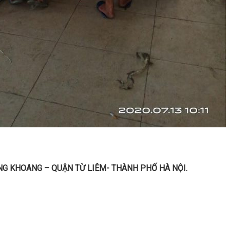
G KHOANG – QUẬN TỪ LIÊM- THÀNH PHỐ HÀ NỘI.