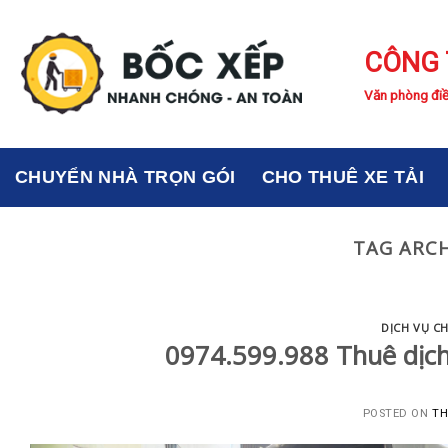
Skip
to
CÔNG 
content
Văn phòng điề
CHUYỂN NHÀ TRỌN GÓI
CHO THUÊ XE TẢI
TAG ARCH
DỊCH VỤ C
0974.599.988 Thuê dịch
POSTED ON
TH