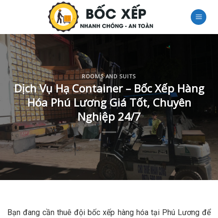
Skip
to
content
ROOMS AND SUITS
Dịch Vụ Hạ Container – Bốc Xếp Hàng
Hóa Phú Lương Giá Tốt, Chuyên
Nghiệp 24/7
Bạn đang cần thuê đội bốc xếp hàng hóa tại Phú Lương để