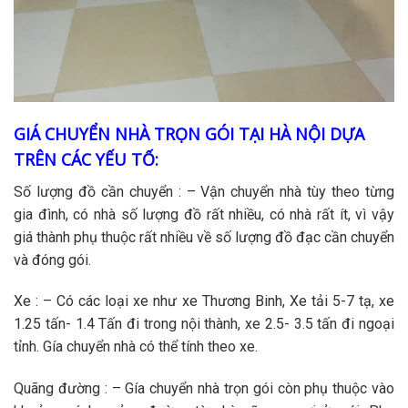
GIÁ
CHUYỂN NHÀ TRỌN GÓI
TẠI HÀ NỘI DỰA
TRÊN CÁC YẾU TỐ:
Số lượng đồ cần chuyển : – Vận chuyển nhà tùy theo từng
gia đình, có nhà số lượng đồ rất nhiều, có nhà rất ít, vì vậy
giá thành phụ thuộc rất nhiều về số lượng đồ đạc cần chuyển
và đóng gói.
Xe : – Có các loại xe như xe Thương Binh, Xe tải 5-7 tạ, xe
1.25 tấn- 1.4 Tấn đi trong nội thành, xe 2.5- 3.5 tấn đi ngoại
tỉnh. Gía chuyển nhà có thể tính theo xe.
Quãng đường : – Gía chuyển nhà trọn gói còn phụ thuộc vào