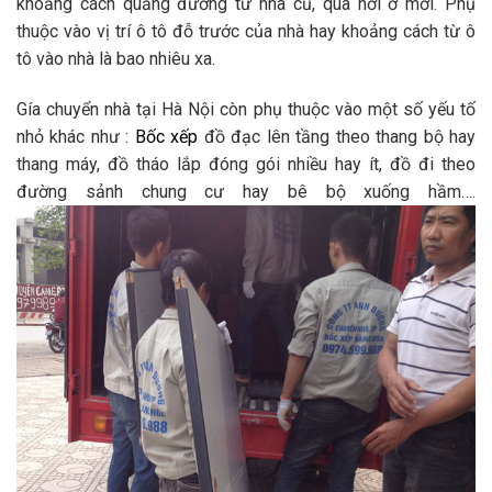
khoảng cách quảng đường từ nhà cũ, qua nơi ở mới. Phụ
thuộc vào vị trí ô tô đỗ trước của nhà hay khoảng cách từ ô
tô vào nhà là bao nhiêu xa.
Gía chuyển nhà tại Hà Nội còn phụ thuộc vào một số yếu tố
nhỏ khác như :
Bốc xếp
đồ đạc lên tầng theo thang bộ hay
thang máy, đồ tháo lắp đóng gói nhiều hay ít, đồ đi theo
đường sảnh chung cư hay bê bộ xuống hầm….