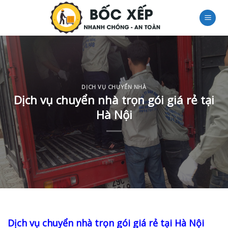
Skip
to
content
DỊCH VỤ CHUYỂN NHÀ
Dịch vụ chuyển nhà trọn gói giá rẻ tại
Hà Nội
Dịch vụ chuyển nhà trọn gói giá rẻ tại Hà Nội