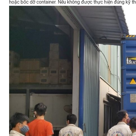
hoặc bốc dỡ container. Nếu không được thực hiện đúng kỹ thu