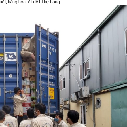
ật, hàng hóa rất dễ bị hư hỏng.