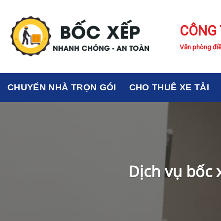
Skip
to
CÔNG 
content
Văn phòng điề
CHUYỂN NHÀ TRỌN GÓI
CHO THUÊ XE TẢI
Dịch vụ bốc 