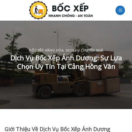
Skip
to
content
BỐC XẾP HÀNG HÓA
,
DỊCH VỤ CHUYỂN NHÀ
Dịch Vụ Bốc Xếp Ánh Dương: Sự Lựa
Chọn Uy Tín Tại Cảng Hồng Vân
Giới Thiệu Về Dịch Vụ Bốc Xếp Ánh Dương