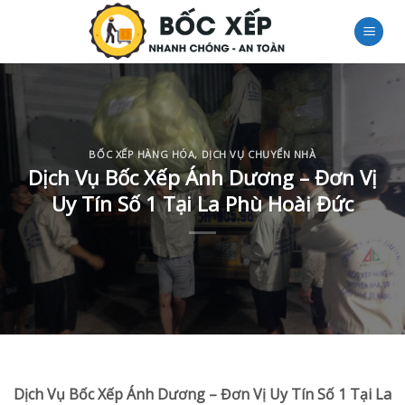
Skip
to
content
BỐC XẾP HÀNG HÓA
,
DỊCH VỤ CHUYỂN NHÀ
Dịch Vụ Bốc Xếp Ánh Dương – Đơn Vị
Uy Tín Số 1 Tại La Phù Hoài Đức
Dịch Vụ Bốc Xếp Ánh Dương – Đơn Vị Uy Tín Số 1 Tại La