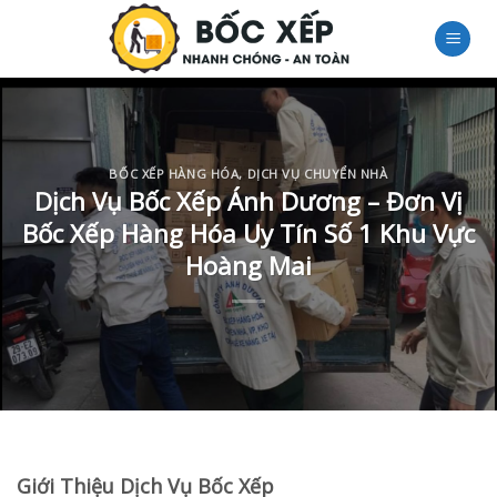
Skip
to
content
BỐC XẾP HÀNG HÓA
,
DỊCH VỤ CHUYỂN NHÀ
Dịch Vụ Bốc Xếp Ánh Dương – Đơn Vị
Bốc Xếp Hàng Hóa Uy Tín Số 1 Khu Vực
Hoàng Mai
Giới Thiệu Dịch Vụ Bốc Xếp