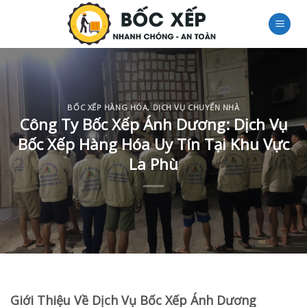
Skip
to
content
BỐC XẾP HÀNG HÓA
,
DỊCH VỤ CHUYỂN NHÀ
Công Ty Bốc Xếp Ánh Dương: Dịch Vụ
Bốc Xếp Hàng Hóa Uy Tín Tại Khu Vực
La Phù
Giới Thiệu Về Dịch Vụ Bốc Xếp Ánh Dương