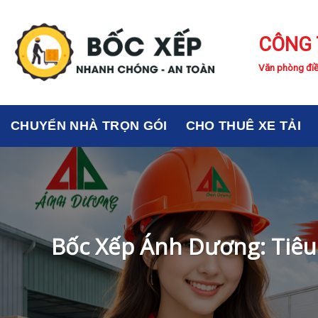
Skip
to
CÔNG 
content
Văn phòng điề
CHUYỂN NHÀ TRỌN GÓI
CHO THUÊ XE TẢI
Bốc Xếp Ánh Dương: Tiêu