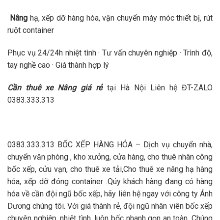
Nâng
hạ, xếp dỡ hàng hóa, vận chuyển máy móc thiết bị, rút
ruột container
Phục vụ 24/24h nhiệt tình · Tư vấn chuyên nghiệp · Trình độ,
tay nghề cao · Giá thành hợp lý
Cần
thuê xe Nâng giá rẻ
tại Hà Nội Liên hệ ĐT-ZALO
0383.333.313
0383.333.313 BỐC XẾP HÀNG HÓA – Dịch vụ chuyển nhà,
chuyển văn phòng , kho xưởng, cửa hàng, cho thuê nhân công
bốc xếp, cửu vạn, cho thuê xe tải,Cho thuê xe nâng hạ hàng
hóa, xếp dỡ đóng container .Qúy khách hàng đang có hàng
hóa về cần đội ngũ bốc xếp, hãy liên hệ ngay với công ty Ánh
Dương chúng tôi. Với giá thành rẻ, đội ngũ nhân viên bốc xếp
chuyên nghiệp, nhiệt tình, luôn bốc nhanh gọn an toàn. Chúng