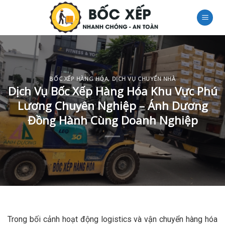
Skip
to
content
BỐC XẾP HÀNG HÓA
,
DỊCH VỤ CHUYỂN NHÀ
Dịch Vụ Bốc Xếp Hàng Hóa Khu Vực Phú
Lương Chuyên Nghiệp – Ánh Dương
Đồng Hành Cùng Doanh Nghiệp
Trong bối cảnh hoạt động logistics và vận chuyển hàng hóa