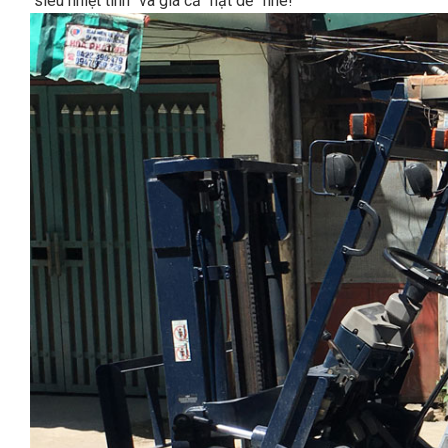
“siêu nhiệt tình” và giá cả “hạt dẻ” nhé!