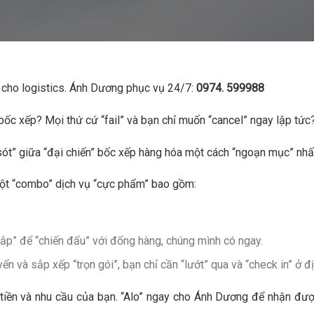
u cho logistics. Ánh Dương phục vụ 24/7:
0974. 599988
bốc xếp? Mọi thứ cứ “fail” và bạn chỉ muốn “cancel” ngay lập tức
t” giữa “đại chiến” bốc xếp hàng hóa một cách “ngoạn mục” nhấ
ột “combo” dịch vụ “cực phẩm” bao gồm:
p” để “chiến đấu” với đống hàng, chúng mình có ngay.
n và sắp xếp “trọn gói”, bạn chỉ cần “lướt” qua và “check in” ở đ
i tiền và nhu cầu của bạn. “Alo” ngay cho Ánh Dương để nhận đư